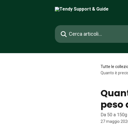
Vai al contenuto principale
Cerca articoli…
Tutte le collezi
Quanto è precis
Quant
peso 
Da 50 a 150g
27 maggio 202