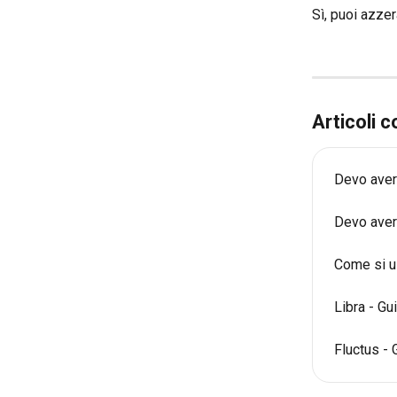
Sì, puoi azzer
Articoli c
Devo avere
Devo avere
Come si us
Libra - Gu
Fluctus - 