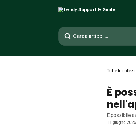
Vai al contenuto principale
Cerca articoli…
Tutte le collezi
È poss
nell'
È possibile az
11 giugno 202