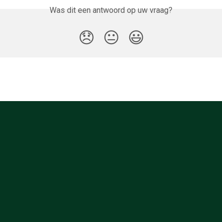
Was dit een antwoord op uw vraag?
😞
😐
😃