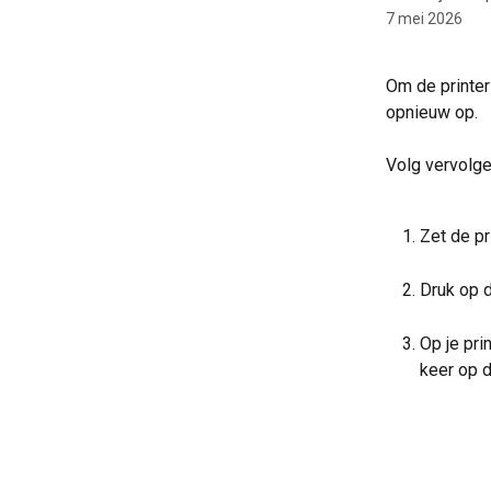
7 mei 2026
Om de printer 
opnieuw op.
Volg vervolge
Zet de pr
Druk op d
Op je pri
keer op d