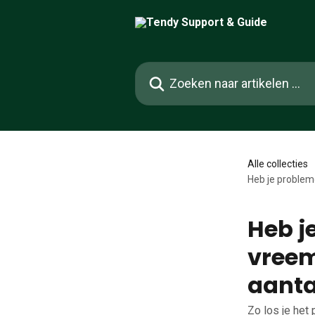
Naar de hoofdinhoud
Zoeken naar artikelen ...
Alle collecties
Heb je probleme
Heb j
vreem
aanta
Zo los je het