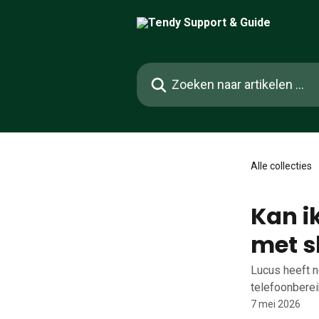
Naar de hoofdinhoud
Zoeken naar artikelen ...
Alle collecties
Kan i
met s
Lucus heeft n
telefoonberei
7 mei 2026