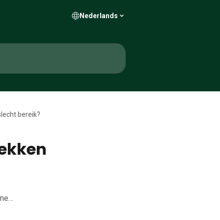
Nederlands
lecht bereik?
lekken
nne…