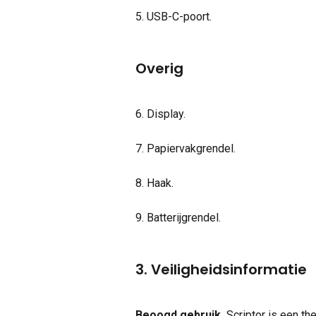
5. USB-C-poort.
Overig
6. Display.
7. Papiervakgrendel.
8. Haak.
9. Batterijgrendel.
3. Veiligheidsinformatie
Beoogd gebruik.
 Scriptor is een th