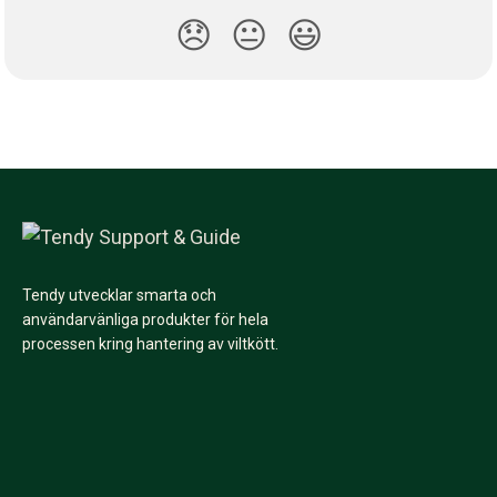
😞
😐
😃
Tendy utvecklar smarta och
användarvänliga produkter för hela
processen kring hantering av viltkött.