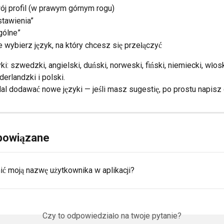
wój profil (w prawym górnym rogu)
Ustawienia”
Ogólne”
 wybierz język, na który chcesz się przełączyć
i: szwedzki, angielski, duński, norweski, fiński, niemiecki, włoski
derlandzki i polski.
l dodawać nowe języki — jeśli masz sugestię, po prostu napisz 
 powiązane
ić moją nazwę użytkownika w aplikacji?
Czy to odpowiedziało na twoje pytanie?