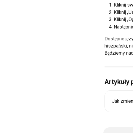
Kliknij s
Kliknij „
Kliknij „
Następnie
Dostępne język
hiszpański, ni
Będziemy nada
Artykuły
Jak zmien