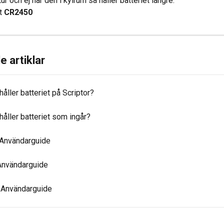
 och ej har den i kylrum så håller batteriet längre.
t 
CR2450
e artiklar
håller batteriet på Scriptor?
håller batteriet som ingår?
- Användarguide
Användarguide
- Användarguide