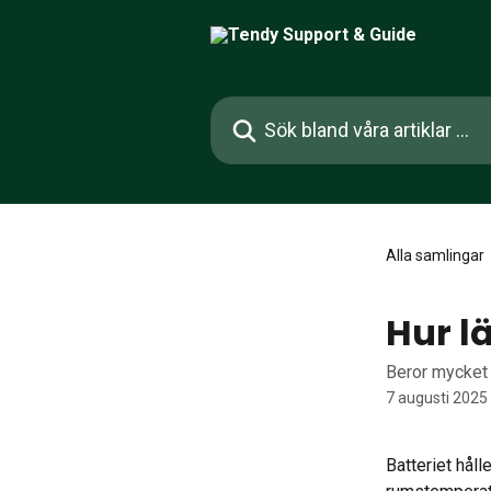
Hoppa till huvudinnehåll
Sök bland våra artiklar …
Alla samlingar
Hur l
Beror mycket 
7 augusti 2025
Batteriet håll