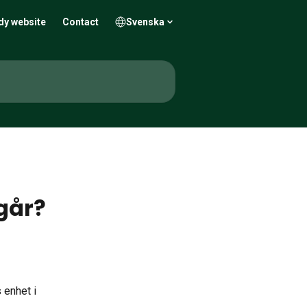
dy website
Contact
Svenska
ngår?
 enhet i 