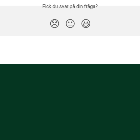
Fick du svar på din fråga?
😞
😐
😃