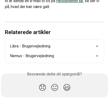
til at sende en e-mail til os på 
Hello@tendy.se
, så ser vi 
på, hvad der kan være galt.
Relaterede artikler
Libra - Brugervejledning
Nemus - Brugervejledning
Besvarede dette dit spørgsmål?
😞
😐
😃