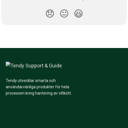
😞
😐
😃
Tendy utvecklar smarta och
användarvänliga produkter för hela
processen kring hantering av viltkött.