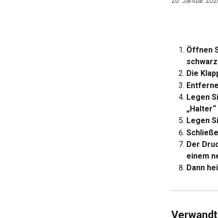
20. Januar 202
Öffnen S
schwarze
Die Klap
Entferne
Legen Si
„Halter“
Legen Si
Schließe
Der Druc
einem ne
Dann hei
Verwandte