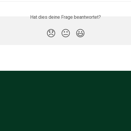
Hat dies deine Frage beantwortet?
😞
😐
😃