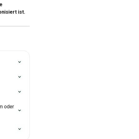
e 
isiert ist.
m oder 