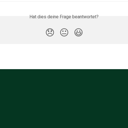
Hat dies deine Frage beantwortet?
😞
😐
😃