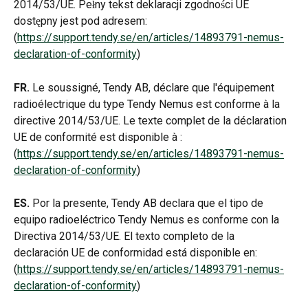
2014/53/UE. Pełny tekst deklaracji zgodności UE 
dostępny jest pod adresem: 
(
https://support.tendy.se/en/articles/14893791-nemus-
declaration-of-conformity
)
FR.
 Le soussigné, Tendy AB, déclare que l'équipement 
radioélectrique du type Tendy Nemus est conforme à la 
directive 2014/53/UE. Le texte complet de la déclaration 
UE de conformité est disponible à : 
(
https://support.tendy.se/en/articles/14893791-nemus-
declaration-of-conformity
)
ES.
 Por la presente, Tendy AB declara que el tipo de 
equipo radioeléctrico Tendy Nemus es conforme con la 
Directiva 2014/53/UE. El texto completo de la 
declaración UE de conformidad está disponible en: 
(
https://support.tendy.se/en/articles/14893791-nemus-
declaration-of-conformity
)