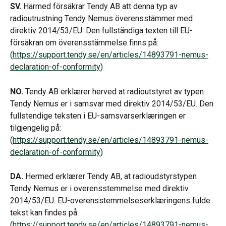
SV.
 Härmed försäkrar Tendy AB att denna typ av 
radioutrustning Tendy Nemus överensstämmer med 
direktiv 2014/53/EU. Den fullständiga texten till EU-
försäkran om överensstämmelse finns på: 
(
https://support.tendy.se/en/articles/14893791-nemus-
declaration-of-conformity
)
NO.
 Tendy AB erklærer herved at radioutstyret av typen 
Tendy Nemus er i samsvar med direktiv 2014/53/EU. Den 
fullstendige teksten i EU-samsvarserklæringen er 
tilgjengelig på: 
(
https://support.tendy.se/en/articles/14893791-nemus-
declaration-of-conformity
)
DA.
 Hermed erklærer Tendy AB, at radioudstyrstypen 
Tendy Nemus er i overensstemmelse med direktiv 
2014/53/EU. EU-overensstemmelseserklæringens fulde 
tekst kan findes på: 
(
https://support.tendy.se/en/articles/14893791-nemus-