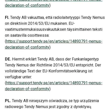
declaration-of-conformity
)
FI.
 Tendy AB vakuuttaa, että radiolaitetyyppi Tendy Nemus 
on direktiivin 2014/53/EU mukainen. EU-
vaatimustenmukaisuusvakuutuksen täysimittainen teksti 
on saatavilla osoitteessa: 
(
https://support.tendy.se/en/articles/14893791-nemus-
declaration-of-conformity
)
DE.
 Hiermit erklärt Tendy AB, dass der Funkanlagentyp 
Tendy Nemus der Richtlinie 2014/53/EU entspricht. Der 
vollständige Text der EU-Konformitätserklärung ist 
verfügbar unter: 
(
https://support.tendy.se/en/articles/14893791-nemus-
declaration-of-conformity
)
PL.
 Tendy AB niniejszym oświadcza, że typ urządzenia 
radiowego Tendy Nemus jest zgodny z dyrektywą 