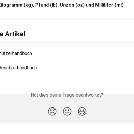
logramm (kg), Pfund (lb), Unzen (oz) und Milliliter (ml)
.
 Artikel
enutzerhandbuch
 Benutzerhandbuch
Hat dies deine Frage beantwortet?
😞
😐
😃