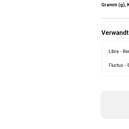
Gramm (g), Ki
Verwandte
Libra - B
Fluctus -