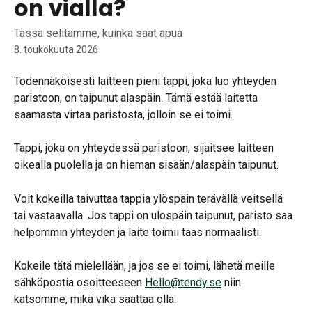
on vialla?
Tässä selitämme, kuinka saat apua
8. toukokuuta 2026
Todennäköisesti laitteen pieni tappi, joka luo yhteyden 
paristoon, on taipunut alaspäin. Tämä estää laitetta 
saamasta virtaa paristosta, jolloin se ei toimi.
Tappi, joka on yhteydessä paristoon, sijaitsee laitteen 
oikealla puolella ja on hieman sisään/alaspäin taipunut.
Voit kokeilla taivuttaa tappia ylöspäin terävällä veitsellä 
tai vastaavalla. Jos tappi on ulospäin taipunut, paristo saa 
helpommin yhteyden ja laite toimii taas normaalisti.
Kokeile tätä mielellään, ja jos se ei toimi, lähetä meille 
sähköpostia osoitteeseen 
Hello@tendy.se
 niin 
katsomme, mikä vika saattaa olla.