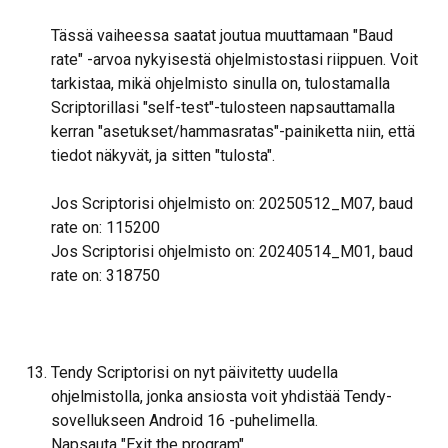
Tässä vaiheessa saatat joutua muuttamaan "Baud 
rate" -arvoa nykyisestä ohjelmistostasi riippuen. Voit 
tarkistaa, mikä ohjelmisto sinulla on, tulostamalla 
Scriptorillasi "self-test"-tulosteen napsauttamalla 
kerran "asetukset/hammasratas"-painiketta niin, että 
tiedot näkyvät, ja sitten "tulosta".
Jos Scriptorisi ohjelmisto on: 20250512_M07, baud 
rate on: 115200
Jos Scriptorisi ohjelmisto on: 20240514_M01, baud 
rate on: 318750
Tendy Scriptorisi on nyt päivitetty uudella 
ohjelmistolla, jonka ansiosta voit yhdistää Tendy-
sovellukseen Android 16 -puhelimella.
Napsauta "Exit the program".