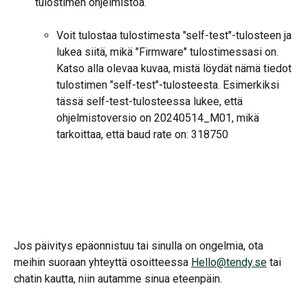
tulostimen ohjelmistoa.
Voit tulostaa tulostimesta "self-test"-tulosteen ja 
lukea siitä, mikä "Firmware" tulostimessasi on. 
Katso alla olevaa kuvaa, mistä löydät nämä tiedot 
tulostimen "self-test"-tulosteesta. Esimerkiksi 
tässä self-test-tulosteessa lukee, että 
ohjelmistoversio on 20240514_M01, mikä 
tarkoittaa, että baud rate on: 318750
Jos päivitys epäonnistuu tai sinulla on ongelmia, ota 
meihin suoraan yhteyttä osoitteessa 
Hello@tendy.se
 tai 
chatin kautta, niin autamme sinua eteenpäin.