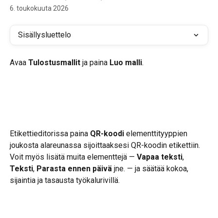
6. toukokuuta 2026
Sisällysluettelo
Avaa 
Tulostusmallit
 ja paina 
Luo malli
.
Etikettieditorissa paina 
QR-koodi
 elementtityyppien 
joukosta alareunassa sijoittaaksesi QR-koodin etikettiin. 
Voit myös lisätä muita elementtejä — 
Vapaa teksti
, 
Teksti
, 
Parasta ennen päivä
 jne. — ja säätää kokoa, 
sijaintia ja tasausta työkalurivillä.