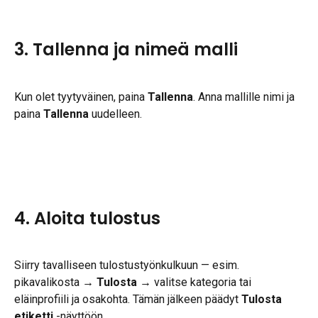
3. Tallenna ja nimeä malli
Kun olet tyytyväinen, paina 
Tallenna
. Anna mallille nimi ja 
paina 
Tallenna
 uudelleen.
4. Aloita tulostus
Siirry tavalliseen tulostustyönkulkuun — esim. 
pikavalikosta → 
Tulosta
 → valitse kategoria tai 
eläinprofiili ja osakohta. Tämän jälkeen päädyt 
Tulosta 
etiketti
 -näyttöön.