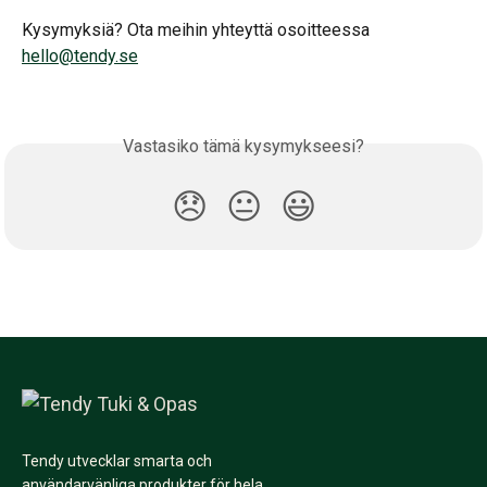
Kysymyksiä? Ota meihin yhteyttä osoitteessa 
hello@tendy.se
Vastasiko tämä kysymykseesi?
😞
😐
😃
Tendy utvecklar smarta och
användarvänliga produkter för hela