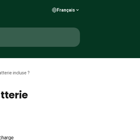
Français
atterie incluse ?
tterie
charge 