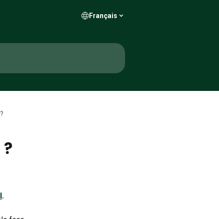
Français
 ?
 ?
I
.