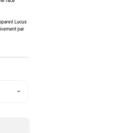
le face 
ppareil Lucus 
tivement par 