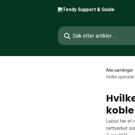
Gå til hovedinnhold
Søk etter artikler ...
Alle samlinger
Hvilke operatør
Hvilk
koble 
Lucus har et 
nettverket som