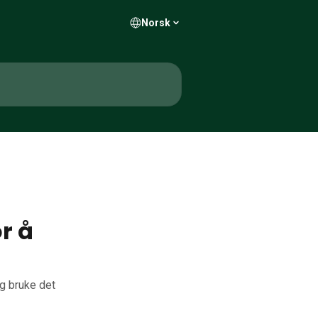
Norsk
r å
g bruke det