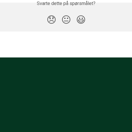
Svarte dette på spørsmålet?
😞
😐
😃