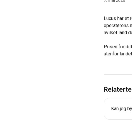
7. mai 2026
Lucus har et 
operatørens n
hvilket land 
Prisen for di
utenfor lande
Relaterte 
Kan jeg b