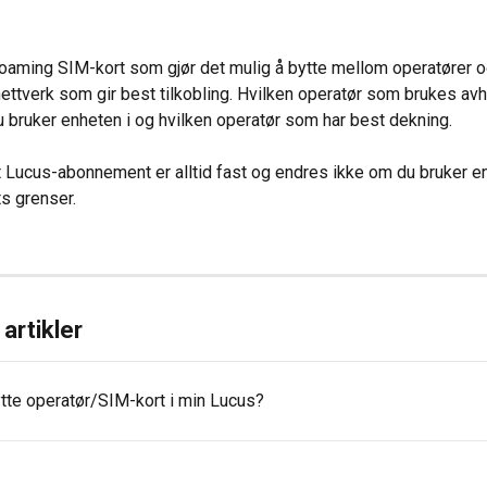
roaming SIM-kort som gjør det mulig å bytte mellom operatører o
ettverk som gir best tilkobling. Hvilken operatør som brukes av
du bruker enheten i og hvilken operatør som har best dekning.
tt Lucus-abonnement er alltid fast og endres ikke om du bruker e
ts grenser.
artikler
ytte operatør/SIM-kort i min Lucus?