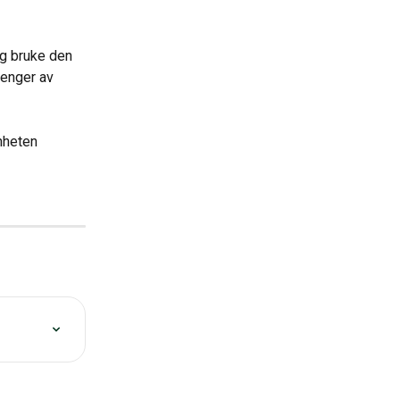
g bruke den 
henger av 
nheten 