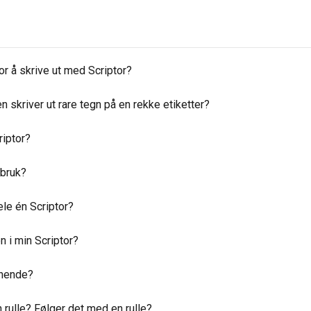
or å skrive ut med Scriptor?
 skriver ut rare tegn på en rekke etiketter?
riptor?
 bruk?
ele én Scriptor?
en i min Scriptor?
ignende?
 rulle? Følger det med en rulle?