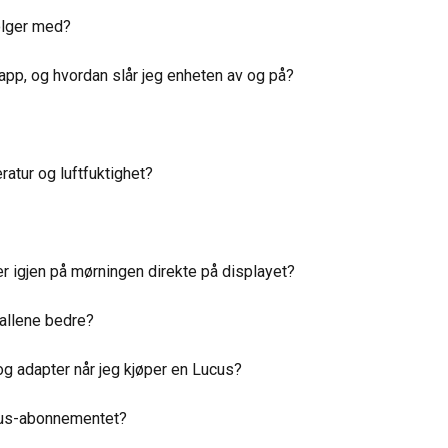
ølger med?
pp, og hvordan slår jeg enheten av og på?
atur og luftfuktighet?
er igjen på mørningen direkte på displayet?
tallene bedre?
g adapter når jeg kjøper en Lucus?
cus-abonnementet?