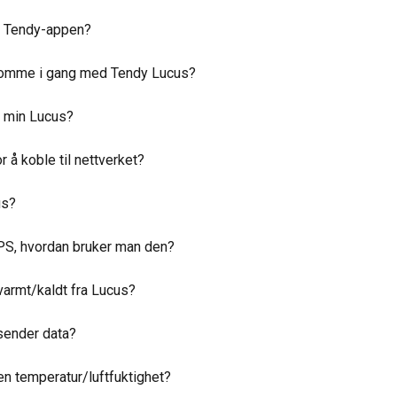
ke Tendy-appen?
g komme i gang med Tendy Lucus?
i min Lucus?
 å koble til nettverket?
us?
GPS, hvordan bruker man den?
 varmt/kaldt fra Lucus?
sender data?
n temperatur/luftfuktighet?