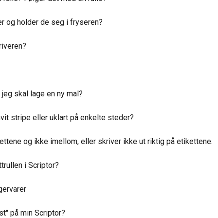
r og holder de seg i fryseren?
riveren?
r jeg skal lage en ny mal?
it stripe eller uklart på enkelte steder?
ttene og ikke imellom, eller skriver ikke ut riktig på etikettene.
trullen i Scriptor?
gervarer
st" på min Scriptor?