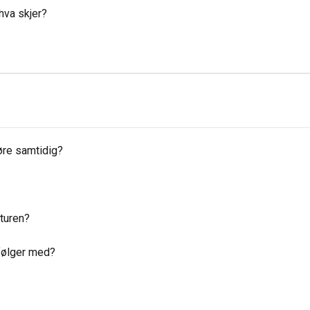
 hva skjer?
øre samtidig?
turen?
 følger med?