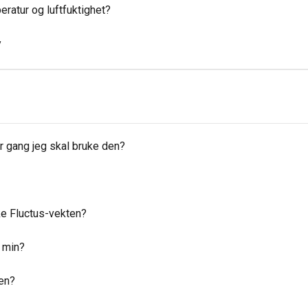
ratur og luftfuktighet?
y
er gang jeg skal bruke den?
ke Fluctus-vekten?
 min?
ten?