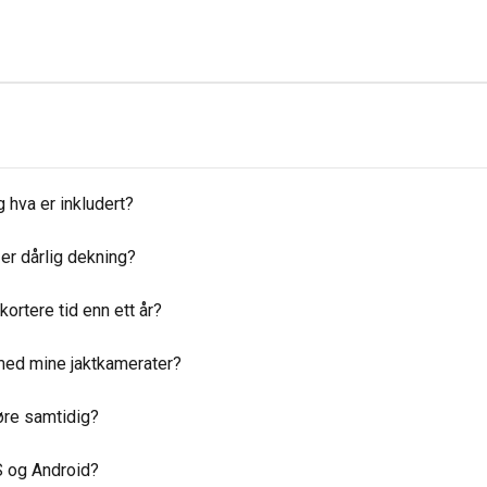
hva er inkludert?
er dårlig dekning?
ortere tid enn ett år?
med mine jaktkamerater?
øre samtidig?
S og Android?