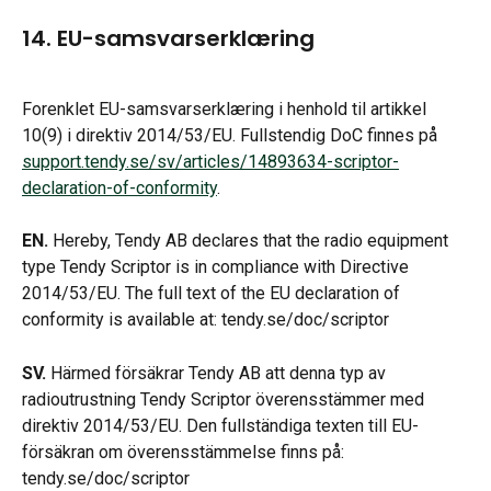
14. EU-samsvarserklæring
Forenklet EU-samsvarserklæring i henhold til artikkel 
10(9) i direktiv 2014/53/EU. Fullstendig DoC finnes på 
support.tendy.se/sv/articles/14893634-scriptor-
declaration-of-conformity
.
EN.
 Hereby, Tendy AB declares that the radio equipment 
type Tendy Scriptor is in compliance with Directive 
2014/53/EU. The full text of the EU declaration of 
conformity is available at: tendy.se/doc/scriptor
SV.
 Härmed försäkrar Tendy AB att denna typ av 
radioutrustning Tendy Scriptor överensstämmer med 
direktiv 2014/53/EU. Den fullständiga texten till EU-
försäkran om överensstämmelse finns på: 
tendy.se/doc/scriptor