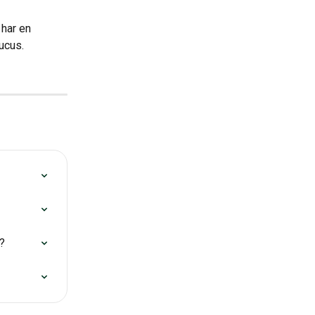
 har en 
ucus.
t?