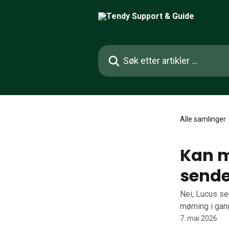
Gå til hovedinnhold
Søk etter artikler ...
Alle samlinger
Kan m
sende
Nei, Lucus sen
mørning i gan
7. mai 2026