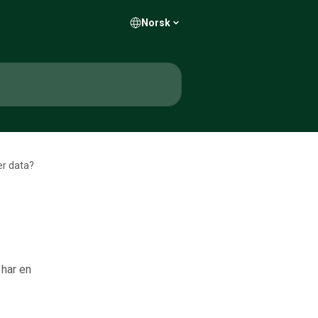
Norsk
er data?
 har en