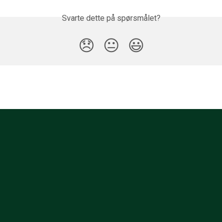
Svarte dette på spørsmålet?
😞
😐
😃