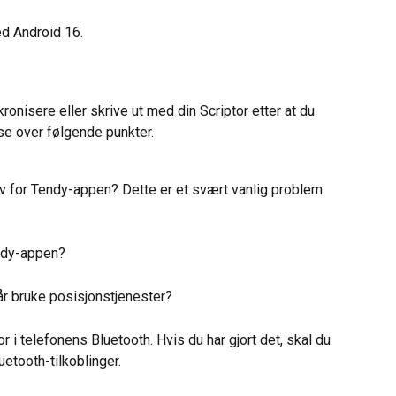
med Android 16.
onisere eller skrive ut med din Scriptor etter at du 
 se over følgende punkter.
av for Tendy-appen? Dette er et svært vanlig problem 
endy-appen?
år bruke posisjonstjenester?
tor i telefonens Bluetooth. Hvis du har gjort det, skal du 
etooth-tilkoblinger.