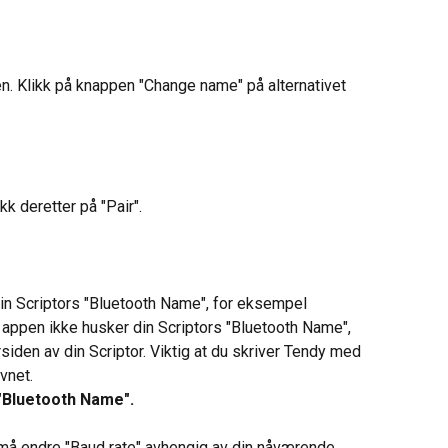
en. Klikk på knappen "Change name" på alternativet 
ikk deretter på "Pair".
in Scriptors "Bluetooth Name", for eksempel 
 appen ikke husker din Scriptors "Bluetooth Name", 
siden av din Scriptor. Viktig at du skriver Tendy med 
vnet.
 "Bluetooth Name".
u må endre "Baud rate" avhengig av din nåværende 