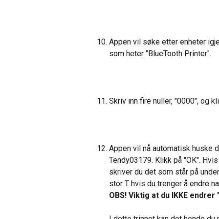
Appen vil søke etter enheter igj
som heter "BlueTooth Printer".
Skriv inn fire nuller, "0000", og kl
Appen vil nå automatisk huske d
Tendy03179. Klikk på "OK". Hvis
skriver du det som står på under
stor T hvis du trenger å endre na
OBS! Viktig at du IKKE endrer
I dette trinnet kan det hende d