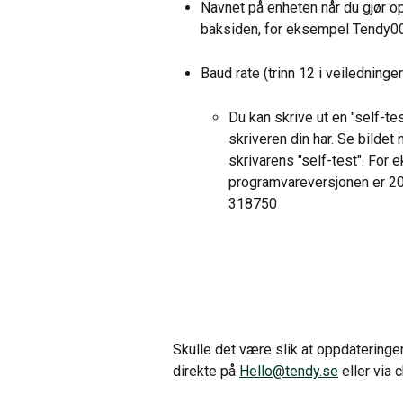
Navnet på enheten når du gjør o
baksiden, for eksempel Tendy00
Baud rate (trinn 12 i veilednin
Du kan skrive ut en "self-te
skriveren din har. Se bildet
skrivarens "self-test". For 
programvareversjonen er 20
318750
Skulle det være slik at oppdateringe
direkte på 
Hello@tendy.se
 eller via 