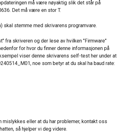
ppdateringen må være nøyaktig slik det står på 
636. Det må være en stor T.
gen) skal stemme med skrivarens programvare.
st" fra skriveren og der lese av hvilken "Firmware" 
 nedenfor for hvor du finner denne informasjonen på 
eksempel viser denne skrivarens self-test her under at 
240514_M01, noe som betyr at du skal ha baud rate: 
n mislykkes eller at du har problemer, kontakt oss 
chatten, så hjelper vi deg videre.