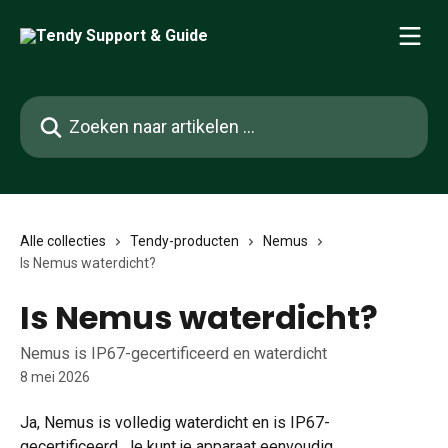
Naar de hoofdinhoud
Zoeken naar artikelen ...
Alle collecties
Tendy-producten
Nemus
Is Nemus waterdicht?
Is Nemus waterdicht?
Nemus is IP67-gecertificeerd en waterdicht
8 mei 2026
Ja, Nemus is volledig waterdicht en is IP67-
gecertificeerd. Je kunt je apparaat eenvoudig 