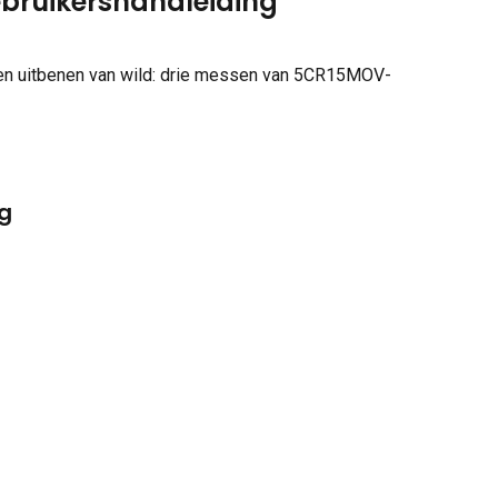
ebruikershandleiding
 en uitbenen van wild: drie messen van 5CR15MOV-
g