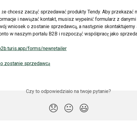
, że chcesz zacząć sprzedawać produkty Tendy. Aby przekazać 
ormacje i nawiązać kontakt, musisz wypełnić formularz z danymi f
ój wniosek o zostanie sprzedawcą, a następnie skontaktujemy s
konto w naszym portalu B2B i rozpocząć współpracę jako sprzed
b2b.turis.app/forms/newretailer
 o zostanie sprzedawcą
Czy to odpowiedziało na twoje pytanie?
😞
😐
😃