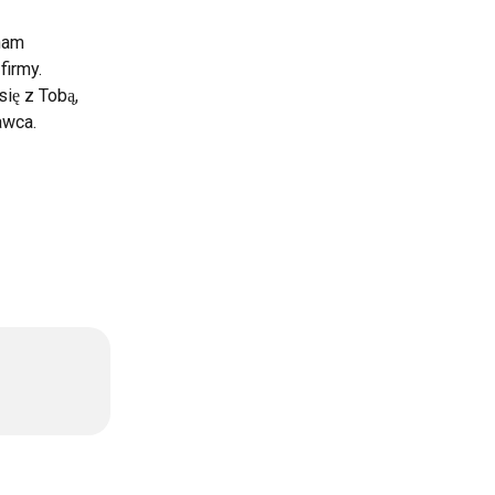
nam 
irmy. 
ię z Tobą, 
awca.