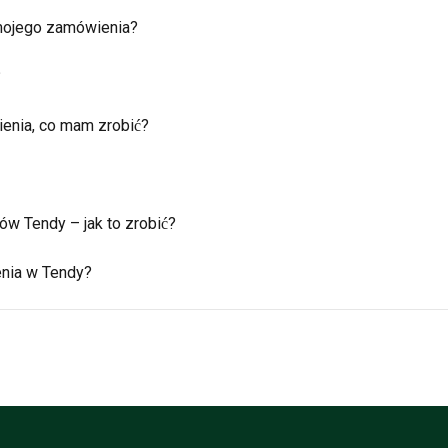
 mojego zamówienia?
?
enia, co mam zrobić?
w Tendy – jak to zrobić?
enia w Tendy?