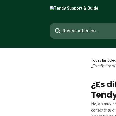
Ir al contenido principal
Buscar artículos...
Todas las cole
¿Es difícil ins
¿Es di
Tendy
No, es muy s
conectar tu di