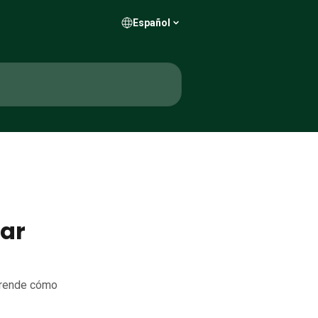
Español
sar
prende cómo