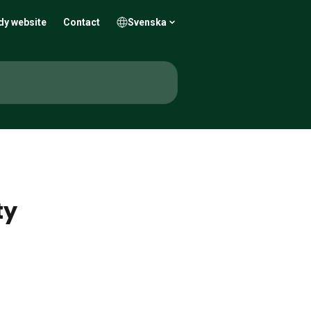
dy website
Contact
Svenska
ty