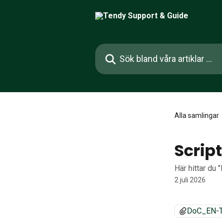
Hoppa till huvudinnehåll
Sök bland våra artiklar …
Alla samlingar
Scrip
Här hittar du 
2 juli 2026
DoC_EN-Te