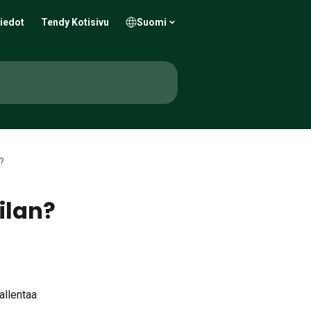
iedot
Tendy Kotisivu
Suomi
?
ilan?
allentaa 