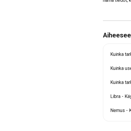
nämä tiedot, 
Aiheeseen 
Kuinka ta
Kuinka use
Kuinka tar
Libra - K
Nemus - 