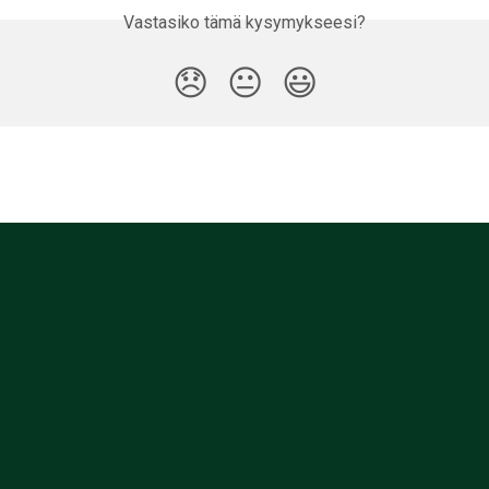
Vastasiko tämä kysymykseesi?
😞
😐
😃