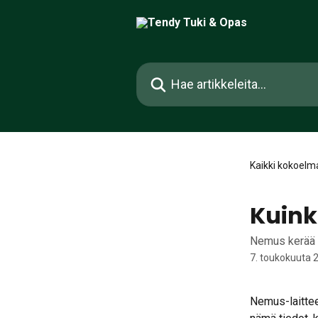
Siirry pääsisältöön
Hae artikkeleita...
Kaikki kokoelm
Kuink
Nemus kerää t
7. toukokuuta 
Nemus-laittees