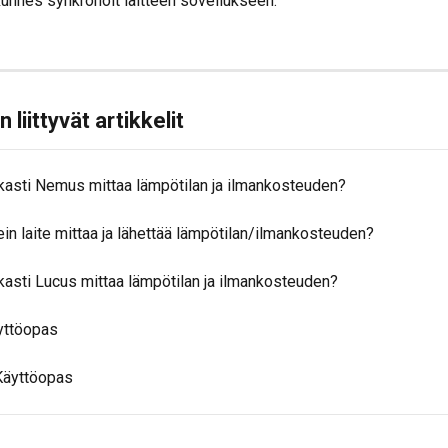
kunnes synkronoit laitteen sovellukseen.
liittyvät artikkelit
rkasti Nemus mittaa lämpötilan ja ilmankosteuden?
in laite mittaa ja lähettää lämpötilan/ilmankosteuden?
kasti Lucus mittaa lämpötilan ja ilmankosteuden?
äyttöopas
Käyttöopas