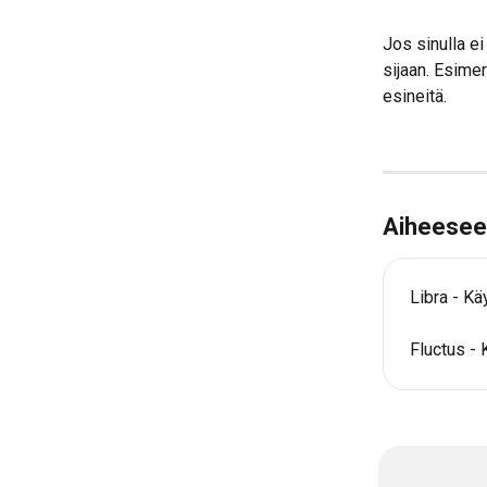
Jos sinulla ei
sijaan. Esimer
esineitä.
Aiheeseen 
Libra - K
Fluctus -