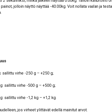
2 sekunniksi, minkä jälkeen näyttää 0.00kg. Tällöin kalibrointi on
 painot, jolloin näyttö näyttää -40.00kg. Voit nollata vaa'an ja testa
.
kuus
 sallittu virhe -250 g – +250 g;
: sallittu virhe -500 g – +500 g;
 sallittu virhe -1,2 kg – +1,2 kg.
uudelleen, jos virheet ylittävät edellä mainitut arvot.