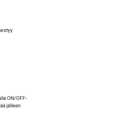
mestyy 
malla ON/OFF-
ää jälleen 