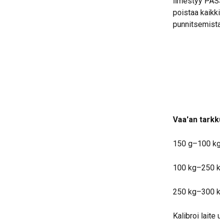
ilmestyy PASS 
poistaa kaikki
punnitsemista
Vaa'an tark
150 g–100 kg:
100 kg–250 kg
250 kg–300 kg:
Kalibroi laite 