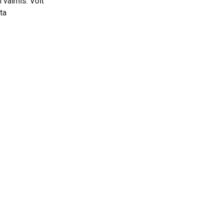
 valmis. Voit 
ta 