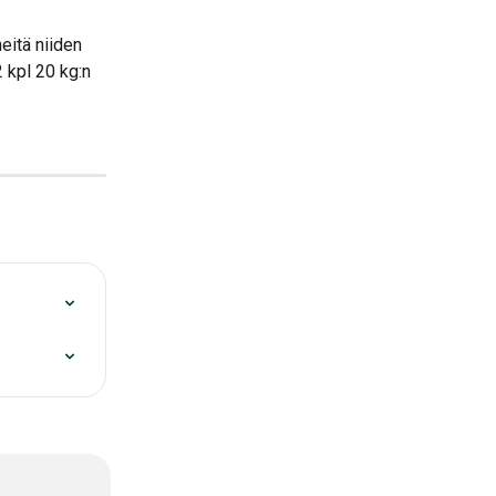
eitä niiden 
 kpl 20 kg:n 