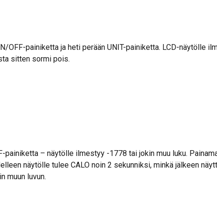
N/OFF-painiketta ja heti perään UNIT-painiketta. LCD-näytölle il
ta sitten sormi pois.
painiketta – näytölle ilmestyy -1778 tai jokin muu luku. Paina
elleen näytölle tulee CALO noin 2 sekunniksi, minkä jälkeen näytt
in muun luvun.