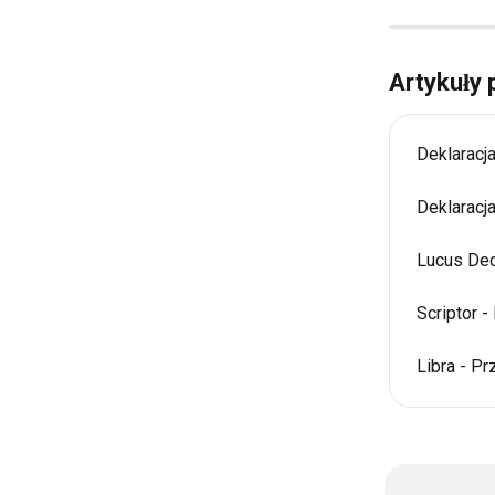
Artykuły
Deklaracj
Deklaracj
Lucus Dec
Scriptor 
Libra - P