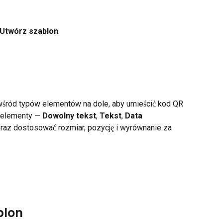
Utwórz szablon
.
wśród typów elementów na dole, aby umieścić kod QR 
 elementy — 
Dowolny tekst
, 
Tekst
, 
Data 
 oraz dostosować rozmiar, pozycję i wyrównanie za 
blon