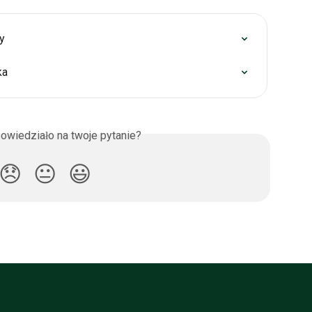
y
ka
owiedziało na twoje pytanie?
😞
😐
😃