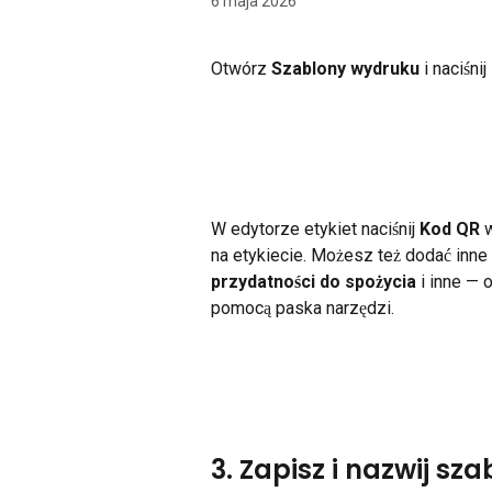
6 maja 2026
Otwórz 
Szablony wydruku
 i naciśnij 
W edytorze etykiet naciśnij 
Kod QR
 
na etykiecie. Możesz też dodać inne
przydatności do spożycia
 i inne —
pomocą paska narzędzi.
3. Zapisz i nazwij sza