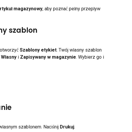
artykuł magazynowy
, aby poznać pełny przepływ 
ny szablon
 otworzyć 
Szablony etykiet
. Twój własny szablon 
 
Własny
 i 
Zapisywany w magazynie
. Wybierz go i 
anie
własnym szablonem. Naciśnij 
Drukuj
.