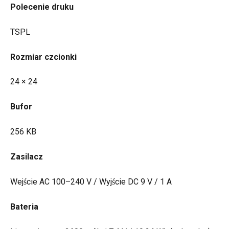
Polecenie druku
TSPL
Rozmiar czcionki
24 × 24
Bufor
256 KB
Zasilacz
Wejście AC 100–240 V / Wyjście DC 9 V / 1 A
Bateria