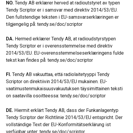
NO.
 Tendy AB erklærer herved at radioutstyret av typen 
Tendy Scriptor er i samsvar med direktiv 2014/53/EU. 
Den fullstendige teksten i EU-samsvarserklæringen er 
tilgjengelig på: tendy.se/doc/scriptor
DA.
 Hermed erklærer Tendy AB, at radioudstyrstypen 
Tendy Scriptor er i overensstemmelse med direktiv 
2014/53/EU. EU-overensstemmelseserklæringens fulde 
tekst kan findes på: tendy.se/doc/scriptor
FI.
 Tendy AB vakuuttaa, että radiolaitetyyppi Tendy 
Scriptor on direktiivin 2014/53/EU mukainen. EU-
vaatimustenmukaisuusvakuutuksen täysimittainen teksti 
on saatavilla osoitteessa: tendy.se/doc/scriptor
DE.
 Hiermit erklärt Tendy AB, dass der Funkanlagentyp 
Tendy Scriptor der Richtlinie 2014/53/EU entspricht. Der 
vollständige Text der EU-Konformitätserklärung ist 
verfügbar unter: tendy.se/doc/scriptor