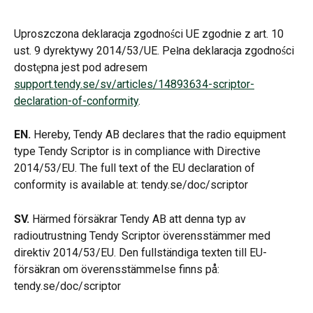
Uproszczona deklaracja zgodności UE zgodnie z art. 10 
ust. 9 dyrektywy 2014/53/UE. Pełna deklaracja zgodności 
dostępna jest pod adresem 
support.tendy.se/sv/articles/14893634-scriptor-
declaration-of-conformity
.
EN.
 Hereby, Tendy AB declares that the radio equipment 
type Tendy Scriptor is in compliance with Directive 
2014/53/EU. The full text of the EU declaration of 
conformity is available at: tendy.se/doc/scriptor
SV.
 Härmed försäkrar Tendy AB att denna typ av 
radioutrustning Tendy Scriptor överensstämmer med 
direktiv 2014/53/EU. Den fullständiga texten till EU-
försäkran om överensstämmelse finns på: 
tendy.se/doc/scriptor