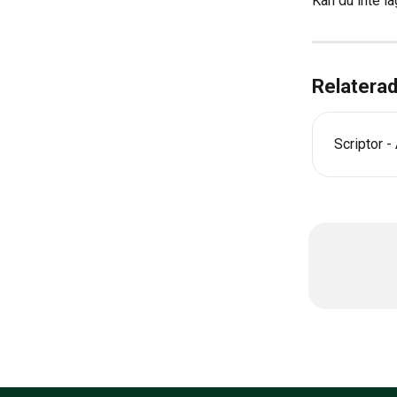
Kan du inte lä
Relaterad
Scriptor 