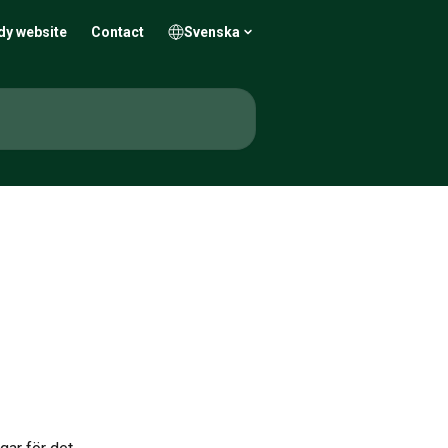
dy website
Contact
Svenska