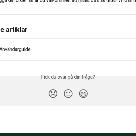
gga din order så är du välkommen att maila oss så hittar vi lösnin
e artiklar
- Användarguide
Fick du svar på din fråga?
😞
😐
😃