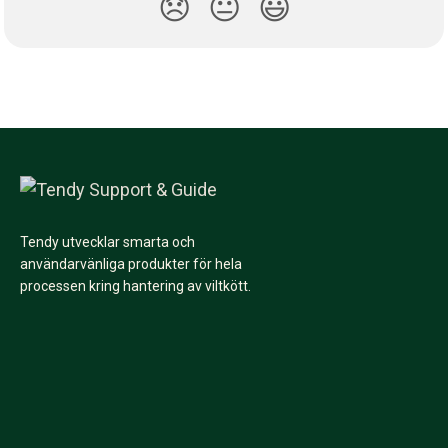
😞
😐
😃
Tendy utvecklar smarta och
användarvänliga produkter för hela
processen kring hantering av viltkött.