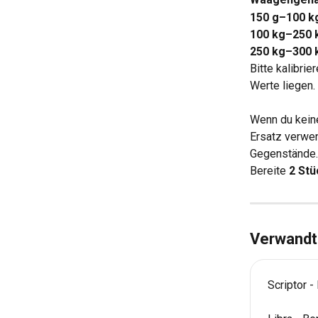
150 g–100 k
100 kg–250 
250 kg–300 
Bitte kalibri
Werte liegen.
Wenn du keine
Ersatz verwen
Gegenstände.
Bereite 
2 Stü
Verwandte
Scriptor 