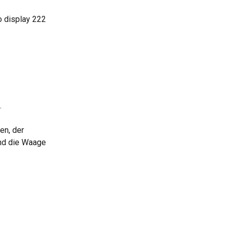
o display 222 
.
en, der 
und die Waage 