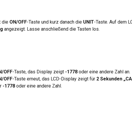
 die 
ON/OFF
-Taste und kurz danach die 
UNIT
-Taste. Auf dem L
kg
 angezeigt. Lasse anschließend die Tasten los.
N/OFF
-Taste, das Display zeigt 
-1778
 oder eine andere Zahl an.
N/OFF
-Taste erneut, das LCD-Display zeigt für 
2 Sekunden „C
r 
-1778
 oder eine andere Zahl.