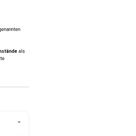
genannten 
nstände
 als 
te 