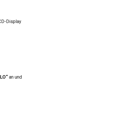
CD-Display 
ALO“
 an und 