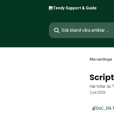
Hoppa till huvudinnehåll
Sök bland våra artiklar …
Alla samlingar
Scrip
Här hittar du 
2 juli 2026
DoC_EN-Te