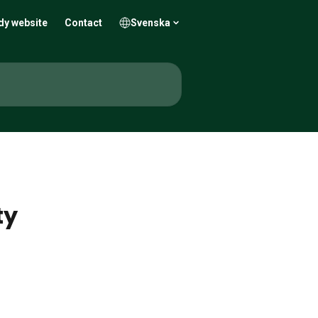
dy website
Contact
Svenska
ty