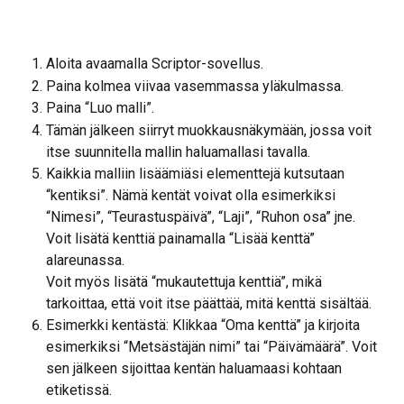
Aloita avaamalla Scriptor-sovellus.
Paina kolmea viivaa vasemmassa yläkulmassa.
Paina “Luo malli”.
Tämän jälkeen siirryt muokkausnäkymään, jossa voit 
itse suunnitella mallin haluamallasi tavalla.
Kaikkia malliin lisäämiäsi elementtejä kutsutaan 
“kentiksi”. Nämä kentät voivat olla esimerkiksi 
“Nimesi”, “Teurastuspäivä”, “Laji”, “Ruhon osa” jne. 
Voit lisätä kenttiä painamalla “Lisää kenttä” 
alareunassa.
Voit myös lisätä “mukautettuja kenttiä”, mikä 
tarkoittaa, että voit itse päättää, mitä kenttä sisältää.
Esimerkki kentästä: Klikkaa “Oma kenttä” ja kirjoita 
esimerkiksi “Metsästäjän nimi” tai “Päivämäärä”. Voit 
sen jälkeen sijoittaa kentän haluamaasi kohtaan 
etiketissä.