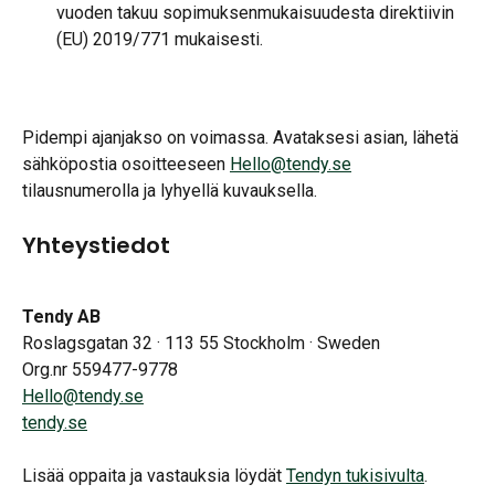
vuoden takuu sopimuksenmukaisuudesta direktiivin 
(EU) 2019/771 mukaisesti.
Pidempi ajanjakso on voimassa. Avataksesi asian, lähetä 
sähköpostia osoitteeseen 
Hello@tendy.se
tilausnumerolla ja lyhyellä kuvauksella.
Yhteystiedot
Tendy AB
Roslagsgatan 32 · 113 55 Stockholm · Sweden
Org.nr 559477-9778
Hello@tendy.se
tendy.se
Lisää oppaita ja vastauksia löydät 
Tendyn tukisivulta
.