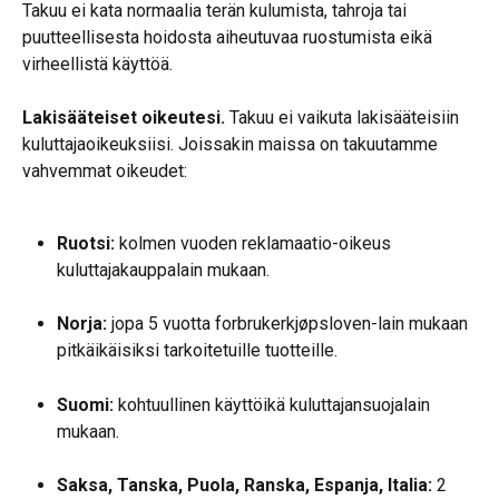
Takuu ei kata normaalia terän kulumista, tahroja tai 
puutteellisesta hoidosta aiheutuvaa ruostumista eikä 
virheellistä käyttöä.
Lakisääteiset oikeutesi.
 Takuu ei vaikuta lakisääteisiin 
kuluttajaoikeuksiisi. Joissakin maissa on takuutamme 
vahvemmat oikeudet:
Ruotsi:
 kolmen vuoden reklamaatio-oikeus 
kuluttajakauppalain mukaan.
Norja:
 jopa 5 vuotta forbrukerkjøpsloven-lain mukaan 
pitkäikäisiksi tarkoitetuille tuotteille.
Suomi:
 kohtuullinen käyttöikä kuluttajansuojalain 
mukaan.
Saksa, Tanska, Puola, Ranska, Espanja, Italia:
 2 