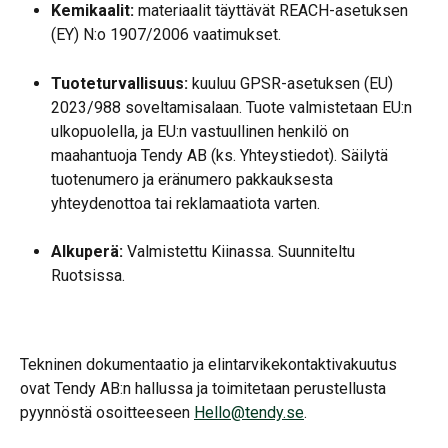
Kemikaalit:
 materiaalit täyttävät REACH-asetuksen 
(EY) N:o 1907/2006 vaatimukset.
Tuoteturvallisuus:
 kuuluu GPSR-asetuksen (EU) 
2023/988 soveltamisalaan. Tuote valmistetaan EU:n 
ulkopuolella, ja EU:n vastuullinen henkilö on 
maahantuoja Tendy AB (ks. Yhteystiedot). Säilytä 
tuotenumero ja eränumero pakkauksesta 
yhteydenottoa tai reklamaatiota varten.
Alkuperä:
 Valmistettu Kiinassa. Suunniteltu 
Ruotsissa.
Tekninen dokumentaatio ja elintarvikekontaktivakuutus 
ovat Tendy AB:n hallussa ja toimitetaan perustellusta 
pyynnöstä osoitteeseen 
Hello@tendy.se
.