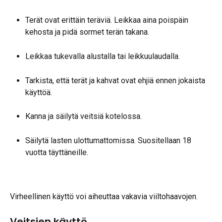
Terät ovat erittäin teräviä. Leikkaa aina poispäin 
kehosta ja pidä sormet terän takana.
Leikkaa tukevalla alustalla tai leikkuulaudalla.
Tarkista, että terät ja kahvat ovat ehjiä ennen jokaista 
käyttöä.
Kanna ja säilytä veitsiä kotelossa.
Säilytä lasten ulottumattomissa. Suositellaan 18 
vuotta täyttäneille.
Virheellinen käyttö voi aiheuttaa vakavia viiltohaavojen.
Veitsien käyttö