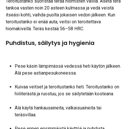
Teroitustanko suoristaa terää hiomisten välillä. Aseta terä 
tankoa vasten noin 20 asteen kulmassa ja vedä veistä 
itseäsi kohti, vaihda puolta jokaisen vedon jälkeen. Kun 
teroitustanko ei enää auta, veitsi on teroitettava 
hiomakivellä. Teräs kestää 56–58 HRC.
Puhdistus, säilytys ja hygienia
Pese käsin lämpimässä vedessä heti käytön jälkeen. 
Älä pese astianpesukoneessa.
Kuivaa veitset ja teroitustanko heti. Teroitustanko on 
hiiliterästä ja ruostuu, jos se säilytetään kosteana.
Älä käytä hankausaineita, valkaisuaineita tai 
teräsvillaa.
Pese ennen ensimmäistä käyttöä ja puhdista 